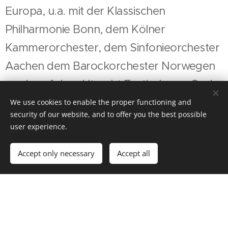
Europa, u.a. mit der Klassischen
Philharmonie Bonn, dem Kölner
Kammerorchester, dem Sinfonieorchester
Aachen dem Barockorchester Norwegen
sowie auf dem Utrecht Festival voor Oude
Muziek.
We use cookies to enable the proper functioning and
security of our website, and to offer you the best possible
user experience.
Obwohl ihr weitreichendes Repertoire alle
wichtigen Eckpfeiler der französischen,
Accept only necessary
Accept all
italienischen und deutschen Literatur
umfasst, hat ihr großes Interesse an den
Werken von CPE Bach und der Familie
Bach sie dazu geführt, deren Musik für